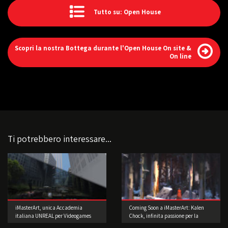
Tutto su: Open House
Scopri la nostra Bottega durante l'Open House On site &
On line
Ti potrebbero interessare...
iMasterArt, unica Accademia
Coming Soon a iMasterArt: Kalen
italiana UNREAL per Videogames
Chock, infinita passione per la
Concept Art!