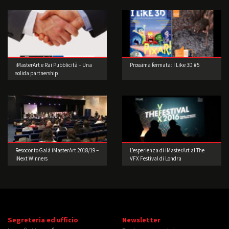
iMasterArt e Rai Pubblicità – Una
Prossima fermata: I Like 3D #5
solida partnership
Resoconto Galà iMasterArt 2018/19 –
L’esperienza di iMasterArt al The
iNext Winners
VFX Festival di Londra
Segreteria ed ufficio
Newsletter