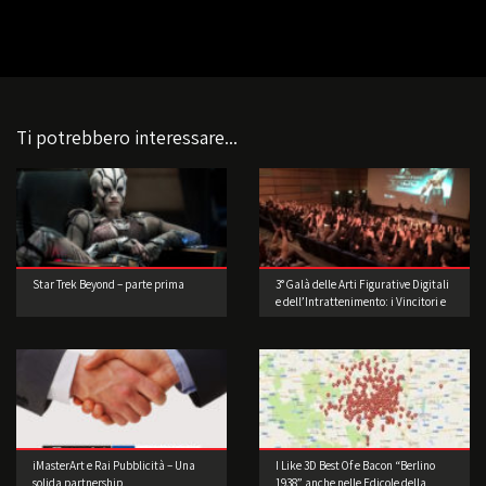
Ti potrebbero interessare...
Star Trek Beyond – parte prima
3° Galà delle Arti Figurative Digitali
e dell’Intrattenimento: i Vincitori e
le foto della festa
iMasterArt e Rai Pubblicità – Una
I Like 3D Best Of e Bacon “Berlino
solida partnership
1938” anche nelle Edicole della