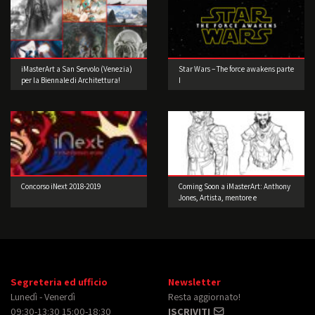
iMasterArt a San Servolo (Venezia)
Star Wars – The force awakens parte
per la Biennale di Architettura!
I
Concorso iNext 2018-2019
Coming Soon a iMasterArt: Anthony
Jones, Artista, mentore e
imprenditore!
Segreteria ed ufficio
Newsletter
Lunedì - Venerdì
Resta aggiornato!
09:30-13:30 15:00-18:30
ISCRIVITI