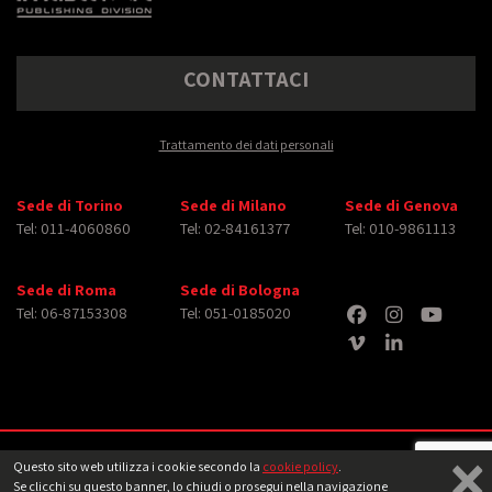
CONTATTACI
Trattamento dei dati personali
Sede di Torino
Sede di Milano
Sede di Genova
Tel: 011-4060860
Tel: 02-84161377
Tel: 010-9861113
Sede di Roma
Sede di Bologna
Tel: 06-87153308
Tel: 051-0185020
×
Copyright © 2026 iMasterArt S.r.l. ‐ All rights reserved. Tutti i diritti relativi ad
Questo sito web utilizza i cookie secondo la
cookie policy
.
immagini e video pubblicati sono dei rispettivi
aventi diritto
‐
Note legali
Se clicchi su questo banner, lo chiudi o prosegui nella navigazione