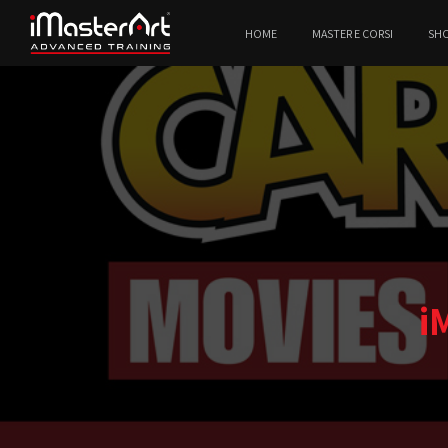
HOME
MASTER E CORSI
SH
i