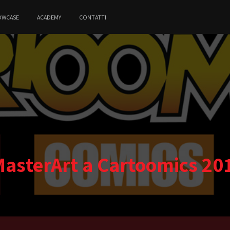
OWCASE
ACADEMY
CONTATTI
MasterArt a Cartoomics 20