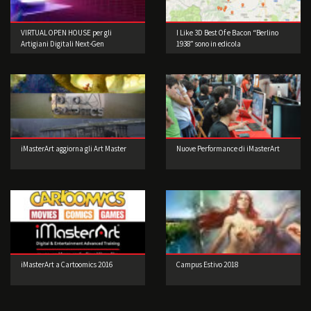
VIRTUAL OPEN HOUSE per gli
I Like 3D Best Of e Bacon “Berlino
Artigiani Digitali Next-Gen
1938” sono in edicola
iMasterArt aggiorna gli Art Master
Nuove Performance di iMasterArt
iMasterArt a Cartoomics 2016
Campus Estivo 2018