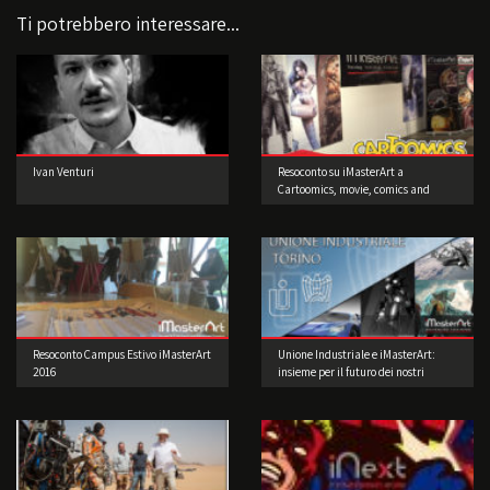
Ti potrebbero interessare...
Ivan Venturi
Resoconto su iMasterArt a
Cartoomics, movie, comics and
games 2016
Resoconto Campus Estivo iMasterArt
Unione Industriale e iMasterArt:
2016
insieme per il futuro dei nostri
studenti.