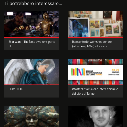
Ti potrebbero interessare...
Star Wars – The force awakens parte
Resoconto del workshop con eon
III
(alias Joseph Vig) a Firenze
I Like 3D #6
iMasterArt al Salone Internazionale
del Libro di Torino