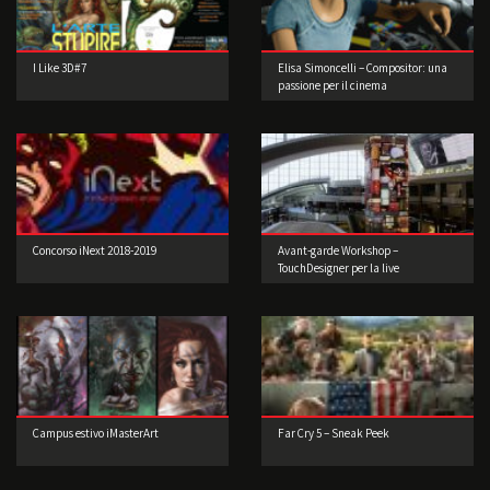
I Like 3D#7
Elisa Simoncelli – Compositor: una
passione per il cinema
Concorso iNext 2018-2019
Avant-garde Workshop –
TouchDesigner per la live
performance
Campus estivo iMasterArt
Far Cry 5 – Sneak Peek