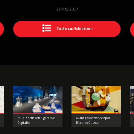
17 May 2017
Tutto su: Exhibition
3° Galà delle Arti Figurative
Avant-garde Workshop di
Digitali e
Riccardo Guasco
dell’Intrattenimento: Uno
scenario di straordinaria