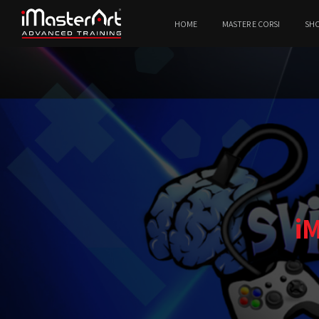
HOME
MASTER E CORSI
SH
i