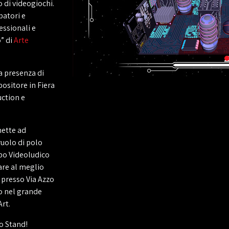
 di videogiochi.
patori e
essionali e
” di
Arte
a presenza di
positore in Fiera
uction e
mette ad
ruolo di polo
mpo Videoludico
iare al meglio
presso Via Azzo
to nel grande
rt.
o Stand!