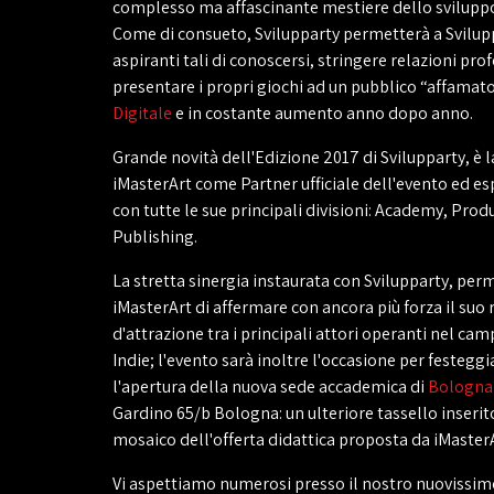
complesso ma affascinante mestiere dello sviluppo
Come di consueto, Svilupparty permetterà a Svilup
aspiranti tali di conoscersi, stringere relazioni prof
presentare i propri giochi ad un pubblico “affamato
Digitale
e in costante aumento anno dopo anno.
Grande novità dell'Edizione 2017 di Svilupparty, è l
iMasterArt come Partner ufficiale dell'evento ed es
con tutte le sue principali divisioni: Academy, Prod
Publishing.
La stretta sinergia instaurata con Svilupparty, per
iMasterArt di affermare con ancora più forza il suo 
d'attrazione tra i principali attori operanti nel ca
Indie; l'evento sarà inoltre l'occasione per festegg
l'apertura della nuova sede accademica di
Bologna
Gardino 65/b Bologna: un ulteriore tassello inseri
mosaico dell'offerta didattica proposta da iMasterA
Vi aspettiamo numerosi presso il nostro nuovissim