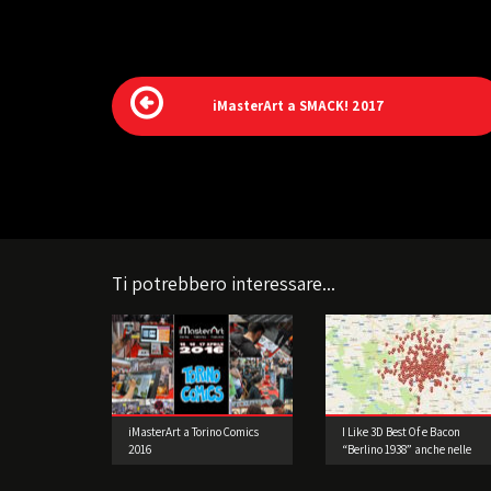
iMasterArt a SMACK! 2017
Ti potrebbero interessare...
iMasterArt a Torino Comics
I Like 3D Best Of e Bacon
2016
“Berlino 1938” anche nelle
Edicole della Lombardia