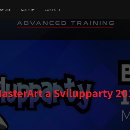
OWCASE
ACADEMY
CONTATTI
MasterArt a Svilupparty 20