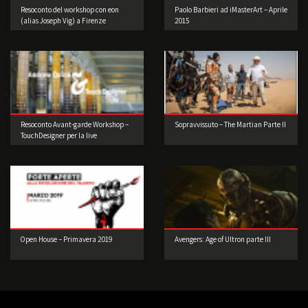
Resoconto del workshop con eon
Paolo Barbieri ad iMasterArt – Aprile
(alias Joseph Vig) a Firenze
2015
Resoconto Avant-garde Workshop –
Sopravvissuto – The Martian Parte II
TouchDesigner per la live
performance 2° edizione
Open House – Primavera 2019
Avengers: Age of Ultron parte III