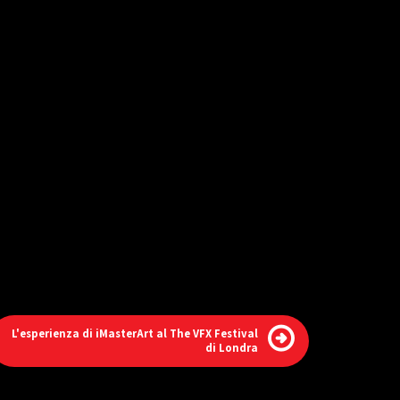
L'esperienza di iMasterArt al The VFX Festival
di Londra