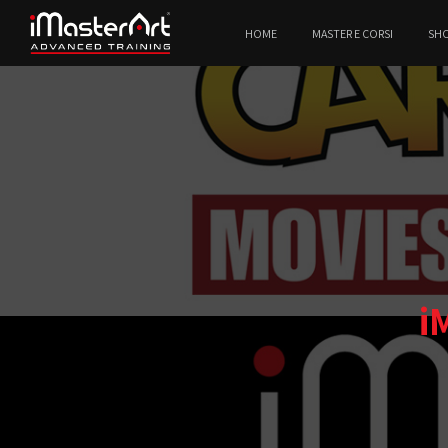
HOME
MASTER E CORSI
SH
i