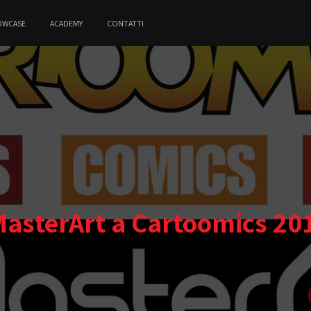
OWCASE
ACADEMY
CONTATTI
MasterArt a Cartoomics 20