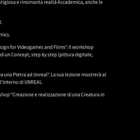
prestigiosa e rinomanta realtà Accademica, anche le
t.
mics.
Design for Videogames and Films". Il workshop
i un Concept, step by step (pittura digitale,
Da una Pietra ad Unreal". La sua lezione mostrerà al
ll’interno di UNREAL.
kshop "Creazione e realizzazione di una Creatura in