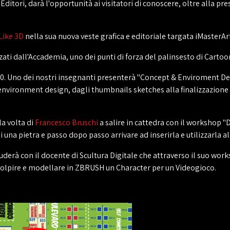
a Editori, darà l'opportunità ai visitatori di conoscere, oltre alla 
 Like 3D
nella sua nuova veste grafica e editoriale targata iMasterAr
 dall'Accademia, uno dei punti di forza del palinsesto di Cartoo
17.00. Uno dei nostri insegnanti presenterà "Concept & Enviroment 
environment design, dagli thumbnails sketches alla finalizzazione d
la volta di
Francesco Bruschi
a salire in cattedra con il workshop "
una pietra e passo dopo passo arrivare ad inserirla e utilizzarla a
iuderà con il docente di Scultura Digitale che attraverso il suo wor
 scolpire e modellare in ZBRUSH un Character per un Videogioco.