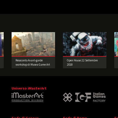
Resoconto Avant-garde
Open House 22 Settembre
workshop di Musea Game Art
2018
Gallery
Universo iMasterArt
Sede di Genova
Sede di Roma
S