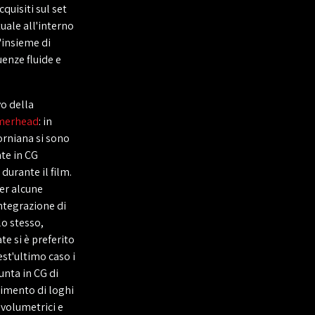
quisiti sul set
tuale all'interno
l'insieme di
enze fluide e
vo della
erhead
: in
forniana si sono
te in CG
durante il film.
per alcune
integrazione di
lo stesso,
e si è preferito
uest'ultimo caso i
nta in CG di
erimento di loghi
i volumetrici e