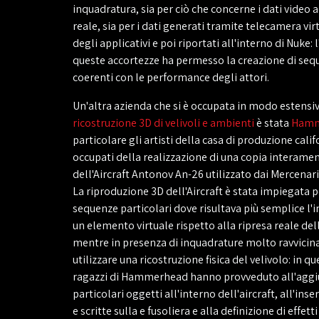
inquadratura, sia per ciò che concerne i dati video ac
reale, sia per i dati generati tramite telecamera vir
degli applicativi e poi riportati all'interno di Nuke: 
queste accortezze ha permesso la creazione di sequ
coerenti con le performance degli attori.
Un'altra azienda che si è occupata in modo estensi
ricostruzione 3D di velivoli e ambienti
è stata
Hamm
particolare gli artisti della casa di produzione cali
occupati della realizzazione di una copia interamen
dell'Aircraft Antonov An-26 utilizzato dai Mercenari 
La riproduzione 3D dell'Aircraft è stata impiegata 
sequenze particolari dove risultava più semplice l'
un elemento virtuale rispetto alla ripresa reale del
mentre in presenza di inquadrature molto ravvicinat
utilizzare una ricostruzione fisica del velivolo: in q
ragazzi di Hammerhead hanno provveduto all'aggiu
particolari oggetti all'interno dell'aircraft, all'ins
e scritte sulla e fusoliera e alla definizione di effett