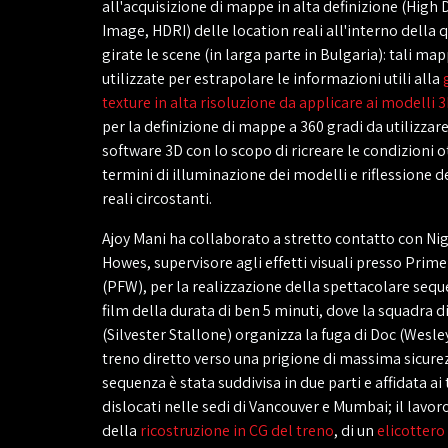
all'acquisizione di mappe in alta definizione (Hig
Image, HDRI) delle location reali all'interno della 
girate le scene (in larga parte in Bulgaria): tali ma
utilizzate per estrapolare le informazioni utili alla
texture in alta risoluzione da applicare ai modelli 
per la definizione di mappe a 360 gradi da utilizzare
software 3D con lo scopo di ricreare le condizioni o
termini di illuminazione dei modelli e riflessione 
reali circostanti.
Ajoy Mani ha collaborato a stretto contatto con Ni
Howes, supervisore agli effetti visuali presso Prim
(PFW), per la realizzazione della spettacolare seque
film della durata di ben 5 minuti, dove la squadra d
(Silvester Stallone) organizza la fuga di Doc (Wesle
treno diretto verso una prigione di massima sicurezz
sequenza è stata suddivisa in due parti e affidata a
dislocati nelle sedi di Vancouver e Mumbai; il lavor
della
ricostruzione in CG del treno
, di un
elicottero