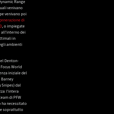
h Dynamic Range
quali venivano
ppe venivano poi
generazione di
3D
, o impiegate
 all'interno dei
ttimali in
degli ambienti
gel Denton-
e Focus World
nza iniziale del
i Barney
y Snipes) dal
a: l'intera
i team di PFW
o ha necessitato
e soprattutto