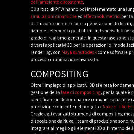
dell'ambiente circostante
.
Gli artisti di PFW hanno poi implementato una lung
simulazioni dinamiche
ed
effetti volumetrici
per la 
distruzioni coerenti e per la generazione di detriti,
fiamme... elementi quest'ultimi indispensabili per 
grado di realismo generale. In questa fase sono sta
diversi applicativi 3D per le operazioni di modellaz
rendering, con
Maya di Autodesk
come software prin
processo di animazione avanzata.
COMPOSITING
Oltre l'impiego di applicativi 3D si è resa fondame
gestione della
fase di compositing
, per la quale è 
identificare un denominatore comune tra tutte le c
produzione coinvolte nel progetto:
Nuke di The Fo
Grazie agli avanzati strumenti di compositing mess
disposizione da Nuke, i team di produzione sono riu
integrare al meglio gli elementi 3D all'interno dell