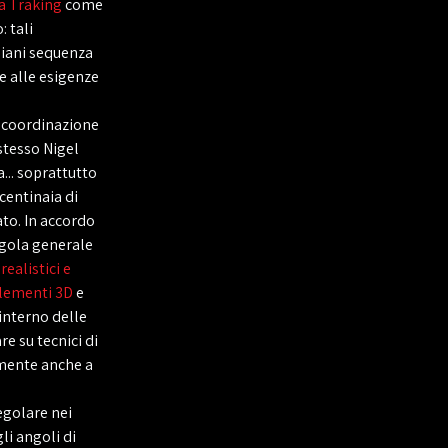
ra Traking
come
: tali
iani sequenza
e alle esigenze
a coordinazione
 stesso Nigel
... soprattutto
centinaia di
ato. In accordo
regola generale
 realistici e
elementi 3D
e
'interno delle
e su tecnici di
amente anche a
egolare nei
li angoli di