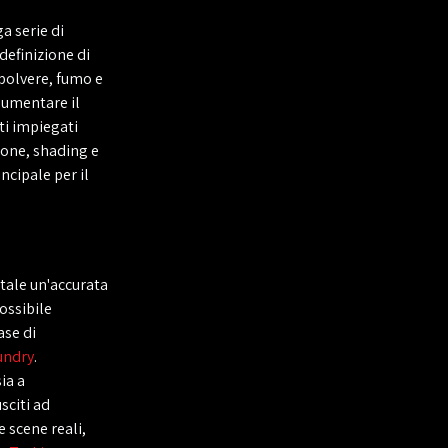
a serie di
definizione di
 polvere, fumo e
aumentare il
ti impiegati
ione, shading e
cipale per il
ntale un'accurata
possibile
ase di
undry
.
ia a
sciti ad
e scene reali,