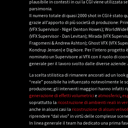
plausibile in contesti in cui la CGI viene utilizzata s
parsimonia.
Il numero totale di quasi 2000 shot in CGI è stato q
grazie all'apporto di più società di produzione: Pr
(VFX Supervisor - Nigel Denton Howes); WorldWi
(VFX Supervisor - Dan Levitan); Mirada (VFX Supervi
Fragomeni & Andrew Ashton); Ghost VFX (VFX Superv
Kondrup Jensen) e Digikore. Per l'intero progetto è
nominato un Supervisore ai VFX con il ruolo di coo
generale per il lavoro svolto dalle diverse aziende: 
La scelta stilistica di rimanere ancorati ad un look 
“reale” possibile ha influenzato notevolmente le sc
produzione; gli interventi maggiori hanno infatti r
generazione di effetti volumetrici
e
atmosferici
,
es
soprattutto la
ricostruzione di ambienti reali in ve
anche in alcuni casi la
ricostruzione di alcuni velivol
riprendere “dal vivo” in virtù delle complesse scene
In linea generale il team ha dedicato una prima fa