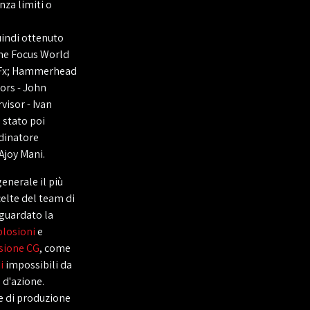
enza limiti o
uindi ottenuto
ime Focus World
deFx; Hammerhead
sors - John
isor - Ivan
 stato poi
rdinatore
Ajoy Mani.
generale il più
elte del team di
iguardato la
plosioni
e
rsione CG
, come
i
impossibili da
 d'azione.
se di produzione