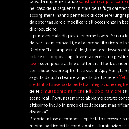
talvolta implementando
sofisticati script di Came
nel caso della sequenza iniziale della fuga dal treno
accorgimenti hanno permesso di ottenere lunghi p
da poter tagliare e modificare all'occorrenza in bas
di produzione.
Il punto cruciale di questo enorme lavoro è stata l
dei vari team coinvolti, e a tal proposito ricorda lo
Denton: “La complessità degli shot era davvero alta
in fase di compositing, dove era necessario gestire 
layer
sovrapposti al fine di ottenere il look desider
con il Supervisore agli effetti visuali Ajoy Mani, la 
seguita da tutti i team era quella di ottenere
effetti
credibili attraverso la perfetta integrazione degli 
delle
simulazioni dinamiche
e
fluido dinamiche
all
scene reali. Fortunatamente abbiamo potuto contar
altissimo livello in grado di collaborare magnific
distanza”.
Proprio in fase di compositing è stato necessario r
minimi particolari le condizioni di illuminazione e g