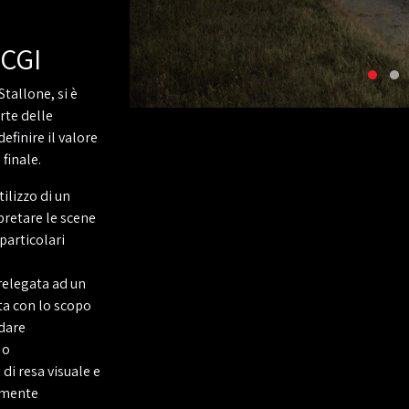
 CGI
tallone, si è
rte delle
efinire il valore
finale.
tilizzo di un
pretare le scene
 particolari
 relegata ad un
ta con lo scopo
 dare
 o
di resa visuale e
tamente