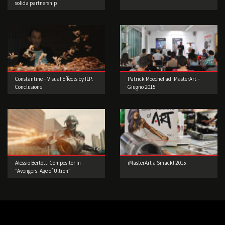
solida partnership
Constantine – Visual Effects by ILP:
Patrick Moechel ad iMasterArt –
Conclusione
Giugno 2015
Alessio Bertotti Compositor in
iMasterArt a Smack! 2015
“Avengers: Age of Ultron”