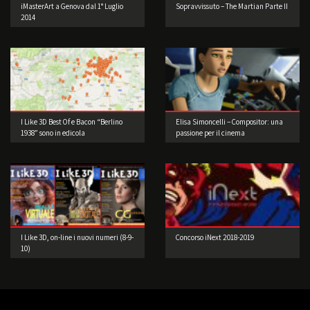
iMasterArt a Genova dal 1° Luglio
Sopravvissuto – The Martian Parte II
2014
I Like 3D Best Of e Bacon “Berlino
Elisa Simoncelli – Compositor: una
1938” sono in edicola
passione per il cinema
I Like 3D, on-line i nuovi numeri (8-9-
Concorso iNext 2018-2019
10)