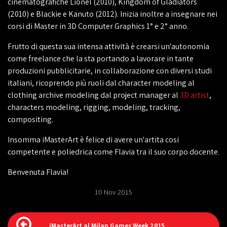
cinematografiche Lionel (2010), Kingdom of Gladiators
(2010) e Blackie e Kanuto (2012). Inizia inoltre a insegnare nei
corsi di Master in 3D Computer Graphics 1° e 2° anno.
Frutto di questa sua intensa attività è crearsi un'autonomia
come freelance che la sta portando a lavorare in tante
produzioni pubblicitarie, in collaborazione con diversi studi
italiani, ricoprendo più ruoli dal character modeling al
clothing archive modeling dal project manager al
3D artist
,
characters modeling, rigging, modeling, tracking,
compositing.
Insomma iMasterArt è felice di avere un'artita cosi
competente e poliedrica come Flavia tra il suo corpo docente.
Benvenuta Flavia!
10 Nov 2015
iMasterArt al Milan Games Week 2015