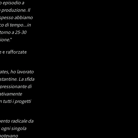
o episodio a
 produzione. Il
e spesso abbiamo
co di tempo...in
ntorno a 25-30
ione.
"
 e rafforzate
ates, ho lavorato
stantine. La sfida
mpressionante di
lativamente
tutti i progetti
mento radicale da
 ogni singola
 potevano