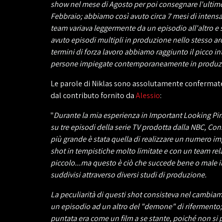
show nel mese di Agosto per poi consegnare l'ultim
Febbraio; abbiamo così avuto circa 7 mesi di intensa
team variava leggermente da un episodio all'altro 
avuto episodi multipli in produzione nello stesso ar
termini di forza lavoro abbiamo raggiunto il picco i
persone impiegate contemporaneamente in produz
Le parole di Niklas sono assolutamente confermate
dal contributo fornito da
Alessio
:
"
Durante la mia esperienza in Important Looking Pir
su tre episodi della serie TV prodotta dalla NBC, Con
più grande è stata quella di realizzare un numero i
shot in tempistiche molto limitate e con un team re
piccolo...ma questo è ciò che succede bene o male in 
suddivisi attraverso diversi studi di produzione.
La peculiarità di questi shot consisteva nel cambia
un episodio ad un altro del "demone" di rifermento;
puntata era come un film a se stante, poiché non si