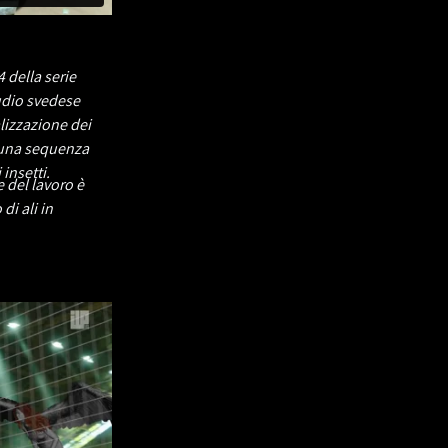
 della serie
udio svedese
lizzazione dei
i una sequenza
insetti.
 del lavoro è
di ali in