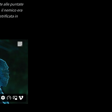
te alle puntate
 il nemico era
rificata in