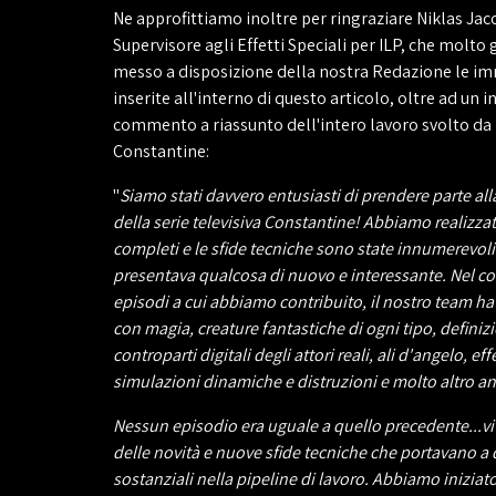
Ne approfittiamo inoltre per ringraziare Niklas Ja
Supervisore agli Effetti Speciali per ILP, che molt
messo a disposizione della nostra Redazione le imm
inserite all'interno di questo articolo, oltre ad un 
commento a riassunto dell'intero lavoro svolto da 
Constantine:
"
Siamo stati davvero entusiasti di prendere parte al
della serie televisiva Constantine! Abbiamo realizzat
completi e le sfide tecniche sono state innumerevol
presentava qualcosa di nuovo e interessante. Nel co
episodi a cui abbiamo contribuito, il nostro team ha
con magia, creature fantastiche di ogni tipo, definiz
controparti digitali degli attori reali, ali d'angelo, effe
simulazioni dinamiche e distruzioni e molto altro a
Nessun episodio era uguale a quello precedente...v
delle novità e nuove sfide tecniche che portavano a
sostanziali nella pipeline di lavoro. Abbiamo iniziato