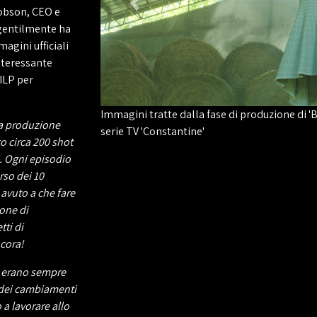
cobson, CEO e
o gentilmente ha
agini ufficiali
interessante
ILP per
Immagini tratte dalla fase di produzione di 
la produzione
serie TV 'Constantine'
o circa 200 shot
i. Ogni episodio
rso dei 10
 avuto a che fare
ione di
tti di
ncora!
i erano sempre
 dei cambiamenti
 a lavorare allo