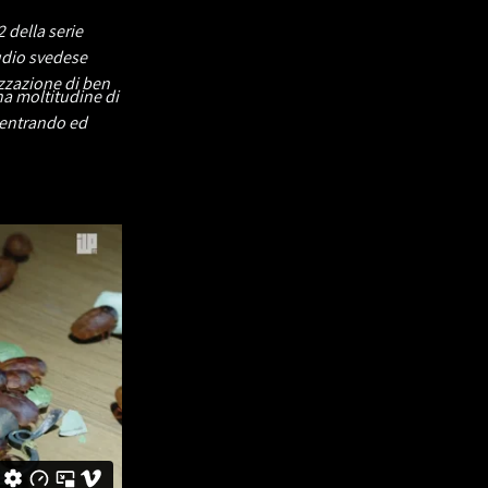
 della serie
udio svedese
izzazione di ben
una moltitudine di
 entrando ed