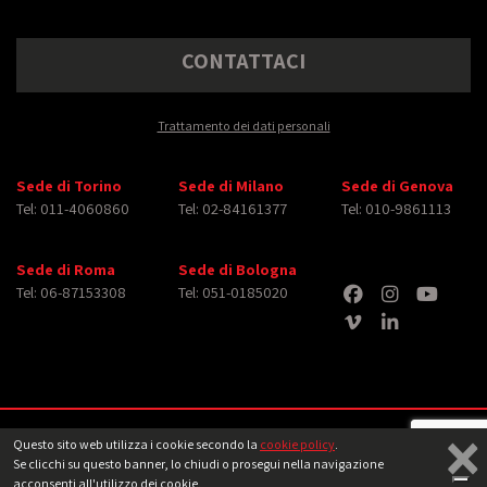
CONTATTACI
Trattamento dei dati personali
Sede di Torino
Sede di Milano
Sede di Genova
Tel: 011-4060860
Tel: 02-84161377
Tel: 010-9861113
Sede di Roma
Sede di Bologna
Tel: 06-87153308
Tel: 051-0185020
×
Copyright © 2026 iMasterArt S.r.l. ‐ All rights reserved. Tutti i diritti relativi ad
Questo sito web utilizza i cookie secondo la
cookie policy
.
immagini e video pubblicati sono dei rispettivi
aventi diritto
‐
Note legali
Se clicchi su questo banner, lo chiudi o prosegui nella navigazione
acconsenti all'utilizzo dei cookie.