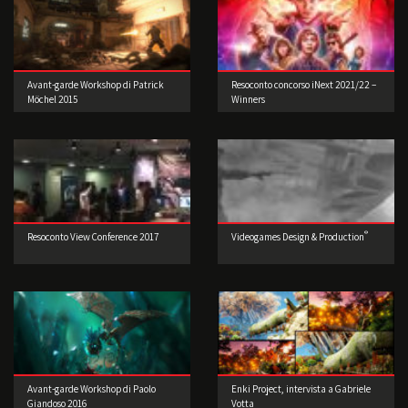
Avant-garde Workshop di Patrick
Resoconto concorso iNext 2021/22 –
Möchel 2015
Winners
®
Resoconto View Conference 2017
Videogames Design & Production
Avant-garde Workshop di Paolo
Enki Project, intervista a Gabriele
Giandoso 2016
Votta