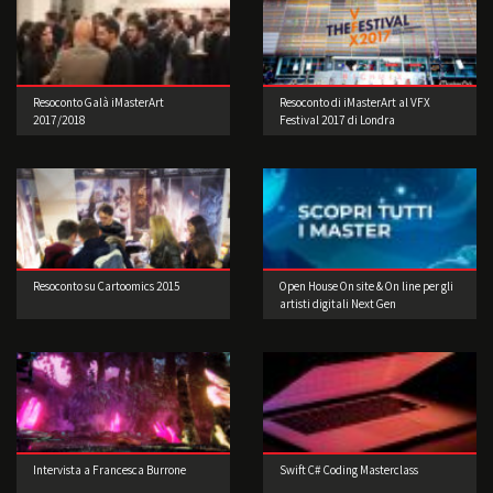
Resoconto Galà iMasterArt
Resoconto di iMasterArt al VFX
2017/2018
Festival 2017 di Londra
Resoconto su Cartoomics 2015
Open House On site & On line per gli
artisti digitali Next Gen
Intervista a Francesca Burrone
Swift C# Coding Masterclass