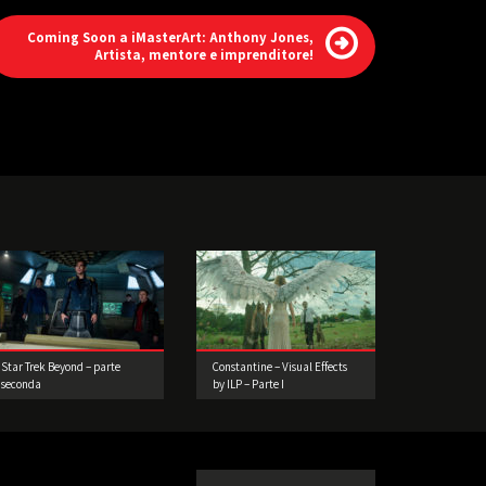
Coming Soon a iMasterArt: Anthony Jones,
Artista, mentore e imprenditore!
Star Trek Beyond – parte
Constantine – Visual Effects
seconda
by ILP – Parte I