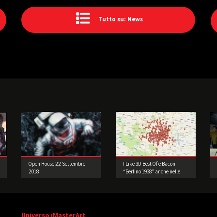
Tutto su: News
Open House 22 Settembre
I Like 3D Best Of e Bacon
2018
“Berlino 1938” anche nelle
Edicole della Lombardia
Universo iMasterArt