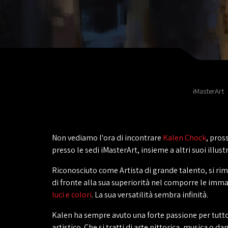
iMasterArt
Non vediamo l'ora di incontrare
Kalen Chock
, pro
presso le sedi iMasterArt, insieme a altri suoi illustr
Riconosciuto come Artista di grande talento, si ri
di fronte alla sua superiorità nel comporre le imma
luci e colori
. La sua versatilità sembra infinità.
Kalen ha sempre avuto una forte passione per tutto
artistico. Che si tratti di arte pittorica, musica o da