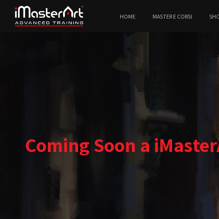
HOME
MASTER E CORSI
SH
Coming Soon a iMasterA