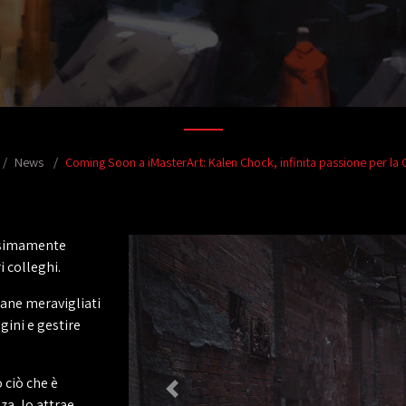
News
Coming Soon a iMasterArt: Kalen Chock, infinita passione per la 
ssimamente
i colleghi.
mane meravigliati
gini e gestire
 ciò che è
nza, lo attrae