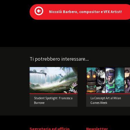
Niccolò Barbero, compositor e VFX Artist!
Ti potrebbero interessare...
Student Spotlight: Francesca
La Concept Art al Milan
Burrone
Games Week
Segreteria ed ufficio
Newsletter