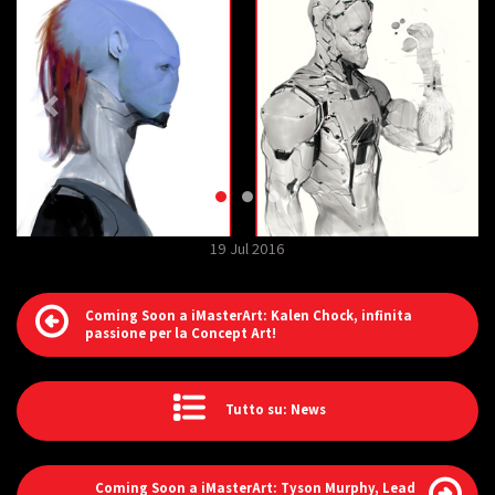
19 Jul 2016
Coming Soon a iMasterArt: Kalen Chock, infinita
passione per la Concept Art!
Tutto su: News
Coming Soon a iMasterArt: Tyson Murphy, Lead