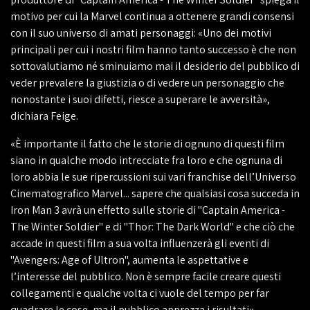
motivo per cui la Marvel continua a ottenere grandi consensi
con il suo universo di amati personaggi: «Uno dei motivi
principali per cui i nostri film hanno tanto successo è che non
sottovalutiamo né sminuiamo mai il desiderio del pubblico di
veder prevalere la giustizia o di vedere un personaggio che
nonostante i suoi difetti, riesce a superare le avversità»,
dichiara Feige.
«È importante il fatto che le storie di ognuno di questi film
siano in qualche modo intrecciate fra loro e che ognuna di
loro abbia le sue ripercussioni sui vari franchise dell’Universo
Cinematografico Marvel... sapere che qualsiasi cosa succeda in
Iron Man 3 avrà un effetto sulle storie di "Captain America -
The Winter Soldier" e di "Thor: The Dark World" e che ciò che
accade in questi film a sua volta influenzerà gli eventi di
"Avengers: Age of Ultron", aumenta le aspettative e
l’interesse del pubblico. Non è sempre facile creare questi
collegamenti e qualche volta ci vuole del tempo per far
quadrare le cose, ma il pubblico apprezza i risultati»