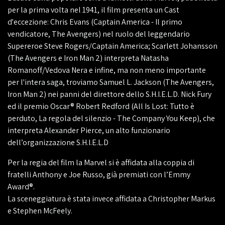
per la prima volta nel 1941, il film presenta un Cast
d'eccezione: Chris Evans (Captain America - Il primo
vendicatore, The Avengers) nel ruolo del leggendario
Supereroe Steve Rogers/Captain America; Scarlett Johansson
(The Avengers e Iron Man 2) interpreta Natasha
Romanoff/Vedova Nera e infine, ma non meno importante
per l'intera saga, troviamo Samuel L. Jackson (The Avengers,
Iron Man 2) nei panni del direttore dello S.H.I.E.L.D. Nick Fury
ed il premio Oscar® Robert Redford (All Is Lost: Tutto è
perduto, La regola del silenzio - The Company You Keep), che
interpreta Alexander Pierce, un alto funzionario
dell’organizzazione S.H.I.E.L.D
Per la regia del film la Marvel si è affidata alla coppia di
fratelli Anthony e Joe Russo, già premiati con l’Emmy
Award®.
La sceneggiatura è stata invece affidata a Christopher Markus
e Stephen McFeely.