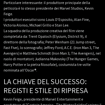
Particolare interessante: il produttore principale della
pellicola è lo stesso presidente dei Marvel Studios, Kevin
Feige.
I produttori esecutivi sono Louis D’Esposito, Alan Fine,
Victoria Alonso, Michael Grillo e Stan Lee.
La squadra della produzione creativa del film viene
completata da: Trent Opaloch (Elysium, District 9), il
direttore della fotografia; Peter Wenham (21 Jump street,
Fast Five), lo scenografo; Jeffrey Ford, A.C.E. (Iron Man 3, The
Avengers) e Matthew Schmidt (Iron Man 3, The Avengers), nel
ruolo di montatori; Judianna Makovsky (The Hunger Games,
Harry Potter e la pietra filosofale), costumista tre volte
nominata all’Oscar®.
LA CHIAVE DEL SUCCESSO:
REGISTI E STILE DI RIPRESA
Kevin Feige, presidente di Marvel Entertainment e
produttore di "Captain America - The Winter Soldier" spiega il