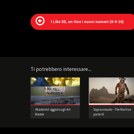
I Like 3D, on-line i nuovi numeri (8-9-10)
Ti potrebbero interessare...
iMasterArt aggiorna gli Art
Sopravvissuto – The Martian
Master
parte III