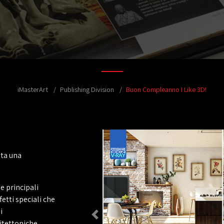
iMasterArt
Publishing Division
Buon Compleanno I Like 3D!
ata una
e principali
etti speciali che
i
hitettoniche,