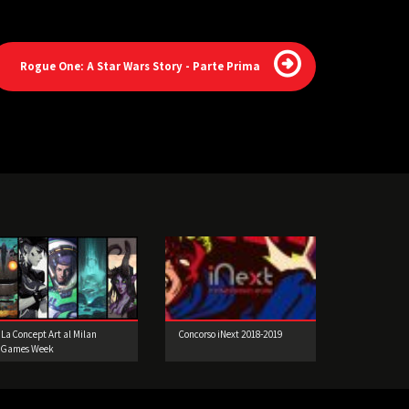
Rogue One: A Star Wars Story - Parte Prima
La Concept Art al Milan
Concorso iNext 2018-2019
Games Week