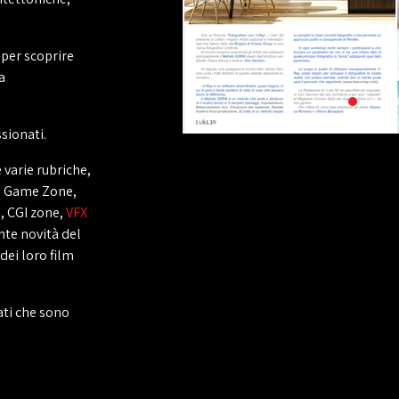
 per scoprire
a
sionati.
 varie rubriche,
, Game Zone,
, CGI zone,
VFX
nte novità del
dei loro film
ati che sono