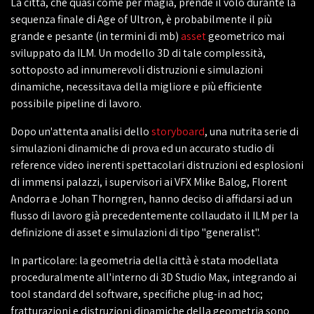
La città, che quasi come per magia, prende il volo durante la
sequenza finale di Age of Ultron, è probabilmente il più
grande e pesante (in termini di mb)
asset
geometrico mai
sviluppato da ILM. Un modello 3D di tale complessità,
sottoposto ad innumerevoli distruzioni e simulazioni
dinamiche, necessitava della migliore e più efficiente
possibile pipeline di lavoro.
Dopo un'attenta analisi dello
storyboard
, una nutrita serie di
simulazioni dinamiche di prova ed un accurato studio di
reference video inerenti spettacolari distruzioni ed esplosioni
di immensi palazzi, i supervisori ai VFX Mike Balog, Florent
Andorra e Johan Thorngren, hanno deciso di affidarsi ad un
flusso di lavoro già precedentemente collaudato il ILM per la
definizione di asset e simulazioni di tipo "generalist".
In particolare: la geometria della città è stata modellata
proceduralmente all'interno di 3D Studio Max, integrando ai
tool standard del software, specifiche plug-in ad hoc;
fratturazioni e distruzioni dinamiche della geometria sono