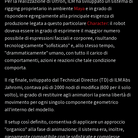
Per la realizzazione di Ultron, ILM ha sviluppato un sistema di
rigging proprietario in ambiente
Maya
e in grado di
rispondere egregiamente alla principale esigenza di
produzione legata a questo particolare
Character
: il robot
doveva essere in grado di esprimere il maggior numero
possibile di espressioni facciali e corporee, risultando
tecnologicamente "sofisticato" e, allo stesso tempo,
"drammaticamente" umano, con tutto il carico di
comportamenti, azioni e reazioni che tale condizione
comporta.
Il rig finale, sviluppato dal Technical Director (TD) di ILM Abs
Jahromi, contava più di 2000 nodi di modifica (600 per il solo
volto), in grado di restituire agli animatori la piena libertà di
movimento per ogni singolo componente geometrico
all'interno del modello.
Il setup così definito, consentiva di applicare un approccio
"organico" alla fase di animazione; il sistema era, inoltre,
pienamente compatibile con le sofisticate e complesse