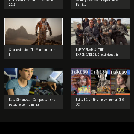
2017
Parrillo
Sopravvissuto – The Martian parte
I MERCENARI 3 – THE
III
EXPENDABLES: Effetti visuali in
scene reali
Elisa Simoncelli – Compositor: una
I Like 3D, on-line i nuovi numeri (8-9-
passione per il cinema
10)