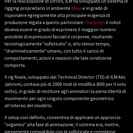
Per la realizzazione di Ultron, ILM ha sviluppato un sistema di
rigging proprietario in ambiente
Maya
e in grado di
rispondere egregiamente alla principale esigenza di
produzione legata a questo particolare
Character
: il robot
doveva essere in grado di esprimere il maggior numero
possibile di espressioni facciali e corporee, risultando
tecnologicamente "sofisticato" e, allo stesso tempo,
"drammaticamente" umano, con tutto il carico di
comportamenti, azioni e reazioni che tale condizione
comporta.
Il rig finale, sviluppato dal Technical Director (TD) di ILM Abs
Jahromi, contava più di 2000 nodi di modifica (600 per il solo
volto), in grado di restituire agli animatori la piena libertà di
movimento per ogni singolo componente geometrico
all'interno del modello.
Il setup così definito, consentiva di applicare un approccio
"organico" alla fase di animazione; il sistema era, inoltre,
pienamente compatibile con le sofisticate e complesse