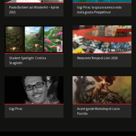
Paolo Barbieri ad iMasterArt – Aprile
Gigi Piras: lo spazio scenico visto
2015
dalla giusta Prospettiva!
Student Spotlight: Cristina
Resoconto Tempo di Libri 2018
Scagliotti
Gigi Piras
Avant-garde Workshop di Lucio
Parrillo