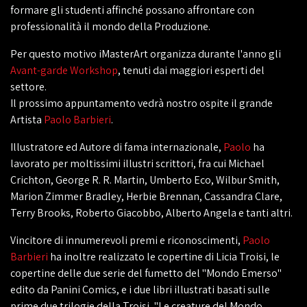
formare gli studenti affinché possano affrontare con
professionalità il mondo della Produzione.
Per questo motivo iMasterArt organizza durante l'anno gli
Avant-garde Workshop
, tenuti dai maggiori esperti del
settore.
Il prossimo appuntamento vedrà nostro ospite il grande
Artista
Paolo Barbieri
.
Illustratore ed Autore di fama internazionale,
Paolo
ha
lavorato per moltissimi illustri scrittori, fra cui Michael
Crichton, George R. R. Martin, Umberto Eco, Wilbur Smith,
Marion Zimmer Bradley, Herbie Brennan, Cassandra Clare,
Terry Brooks, Roberto Giacobbo, Alberto Angela e tanti altri.
Vincitore di innumerevoli premi e riconoscimenti,
Paolo
Barbieri
ha inoltre realizzato le copertine di Licia Troisi, le
copertine delle due serie del fumetto del "Mondo Emerso"
edito da Panini Comics, e i due libri illustrati basati sulle
prime due trilogie della Troisi, "Le creature del Mondo