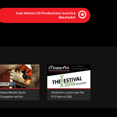
Ivan Venturi (IV Production) incontra
iMasterArt
Alessio Bertotti Senior
iMasterArt a Londra per The
Compositor nel film
VFX Festival 2016
Expendables 3