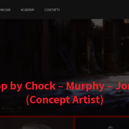
OWCASE
ACADEMY
CONTATTI
 by Chock – Murphy – Jon
(Concept Artist)