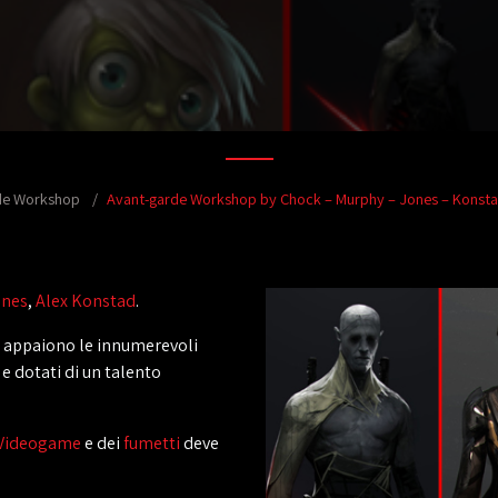
de Workshop
Avant-garde Workshop by Chock – Murphy – Jones – Konstad 
ones
,
Alex Konstad
.
ti appaiono le innumerevoli
e dotati di un talento
Videogame
e dei
fumetti
deve