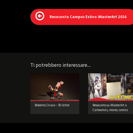
Resoconto Campus Estivo iMasterArt 2016
Ti potrebbero interessare...
Roberto Ciriaco – 3D Artist
Resoconto su iMasterArt a
Cartoomics, movie, comics
and games 2016