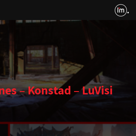
es – Konstad – LuVisi