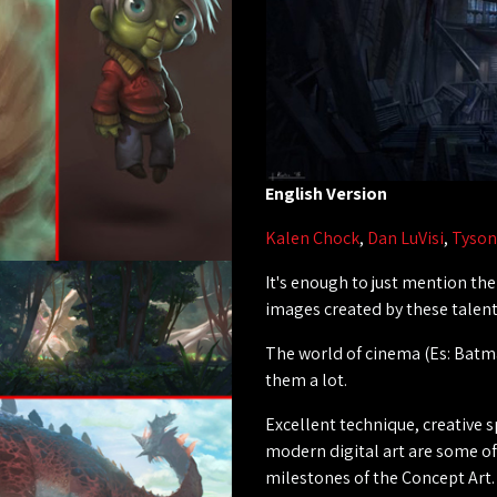
English Version
Kalen Chock
,
Dan LuVisi
,
Tyson
It's enough to just mention th
images created by these talent
The world of cinema (Es: Bat
them a lot.
Excellent technique, creative sp
modern digital art are some of 
milestones of the Concept Art.