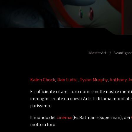
iMasterArt
Avant-gar
Kalen Chock
,
Dan LuVisi
,
Tyson Murphy
,
Anthony J
E' sufficiente citare i loro nomi e nelle nostre men
immagini create da questi Artisti di fama mondiale 
purissimo.
Il mondo del
cinema
(Es:Batman e Superman), dei
molto a loro.