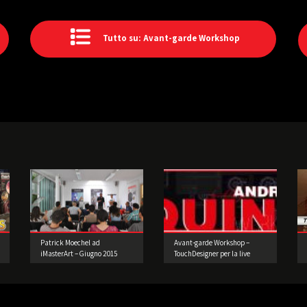
Tutto su: Avant-garde Workshop
Patrick Moechel ad
Avant-garde Workshop –
iMasterArt – Giugno 2015
TouchDesigner per la live
performance 3° edizione