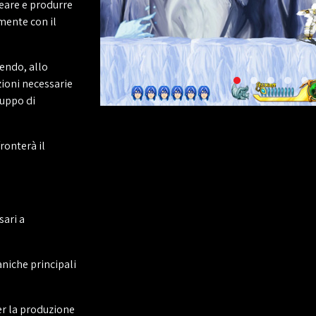
deare e produrre
mente con il
nendo, allo
zioni necessarie
luppo di
ronterà il
ari a
aniche principali
r la produzione