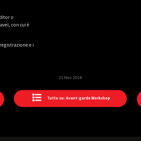
ditor o
vel, con cui è
registrazione e i
11 Nov 2016
Tutto su: Avant-garde Workshop