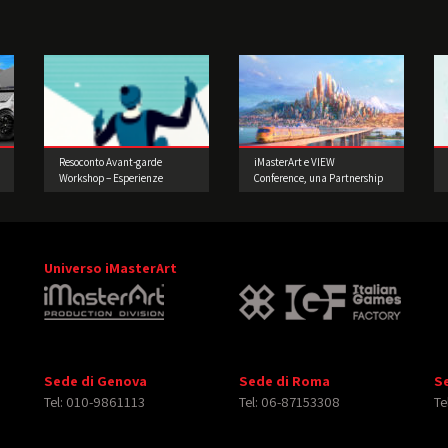
Resoconto Avant-garde
iMasterArt e VIEW
Workshop – Esperienze
Conference, una Partnership
illustrative d’oltreoceano di
all’Avanguardia
Joey Guidone
Universo iMasterArt
Sede di Genova
Sede di Roma
S
Tel: 010-9861113
Tel: 06-87153308
Te