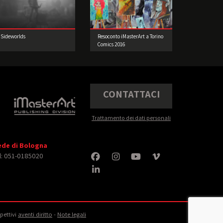
Sideworlds
Resoconto iMasterArt a Torino
Comics 2016
CONTATTACI
Trattamento dei dati personali
ede di Bologna
l: 051-0185020
spettivi
aventi diritto
‐
Note legali