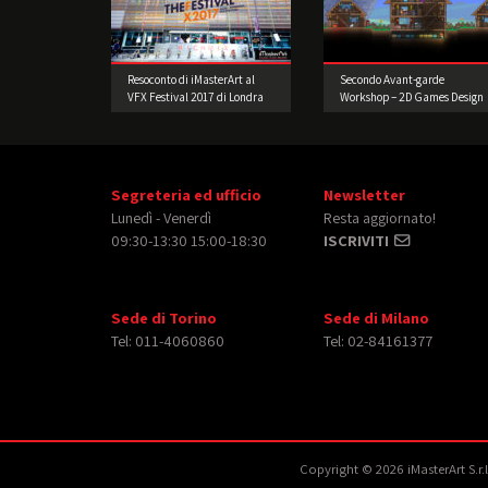
Resoconto di iMasterArt al
Secondo Avant-garde
VFX Festival 2017 di Londra
Workshop – 2D Games Design
e Prototipazione. Realizzate
il vostro videogioco!
Segreteria ed ufficio
Newsletter
Lunedì - Venerdì
Resta aggiornato!
09:30-13:30 15:00-18:30
ISCRIVITI
Sede di Torino
Sede di Milano
Tel: 011-4060860
Tel: 02-84161377
Copyright © 2026 iMasterArt S.r.l. 