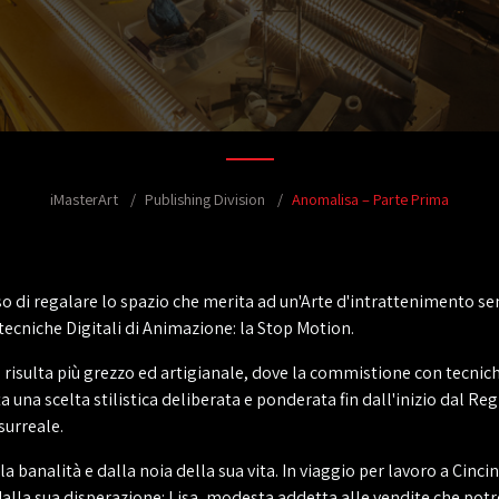
iMasterArt
Publishing Division
Anomalisa – Parte Prima
o di regalare lo spazio che merita ad un'Arte d'intrattenimento sen
ecniche Digitali di Animazione: la Stop Motion.
a risulta più grezzo ed artigianale, dove la commistione con tecnich
ta una scelta stilistica deliberata e ponderata fin dall'inizio dal 
surreale.
 banalità e dalla noia della sua vita. In viaggio per lavoro a Cincinn
dalla sua disperazione: Lisa, modesta addetta alle vendite che potr