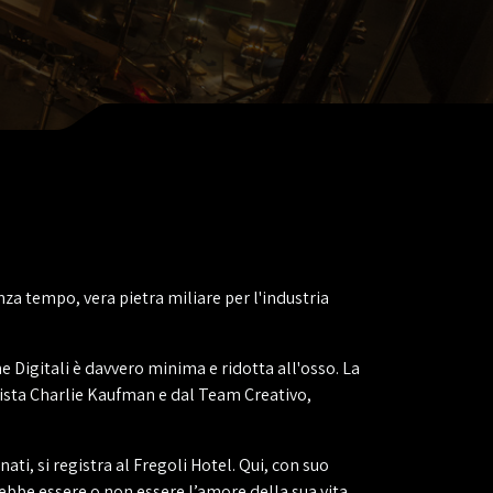
za tempo, vera pietra miliare per l'industria
e Digitali è davvero minima e ridotta all'osso. La
Regista Charlie Kaufman e dal Team Creativo,
ati, si registra al Fregoli Hotel. Qui, con suo
ebbe essere o non essere l’amore della sua vita.