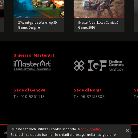
2°Avant-garde Workshop 3D
iMasterArt al Lucca Comics &
Games Design e
Games 2016
Prototipazione
Universo iMasterArt
Sede di Genova
Sede di Roma
S
Tel: 010-9861113
Tel: 06-87153308
Te
×
Questo sito web utilizza i cookie secondo la
cookie policy
.
‐ All rights reserved. Tutti i diritti relativi ad immagini e video pubblicati sono dei ri
Se clicchi su questo banner, lo chiudi o prosegui nella navigazione