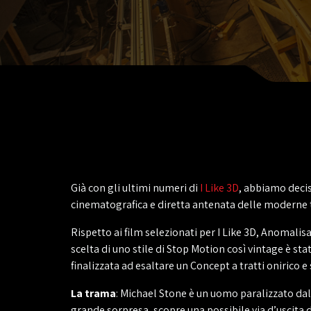
Già con gli ultimi numeri di
I Like 3D
, abbiamo decis
cinematografica e diretta antenata delle moderne t
Rispetto ai film selezionati per I Like 3D, Anomalis
scelta di uno stile di Stop Motion così vintage è sta
finalizzata ad esaltare un Concept a tratti onirico e 
La trama
: Michael Stone è un uomo paralizzato dalla
grande sorpresa, scopre una possibile via d’uscita 