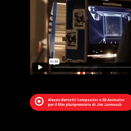
Alessio Bertotti Compositor e 3D Animator
per il film pluripremiato di Jim Jarmusch