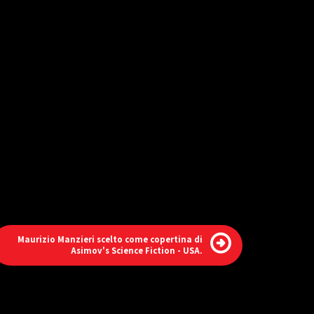
Maurizio Manzieri scelto come copertina di
Asimov's Science Fiction - USA.