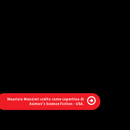
Maurizio Manzieri scelto come copertina di
Asimov's Science Fiction - USA.