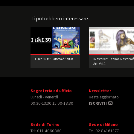
Ti potrebbero interessare...
I Like 3D #5: l’attesa è finita!
iMasterArt – Italian Masters of
Art: Vol.1
Segreteria ed ufficio
Newsletter
Lunedì - Venerdì
Resta aggiornato!
09:30-13:30 15:00-18:30
ISCRIVITI
Sede di Torino
Sede di Milano
Tel: 011-4060860
Tel: 02-84161377