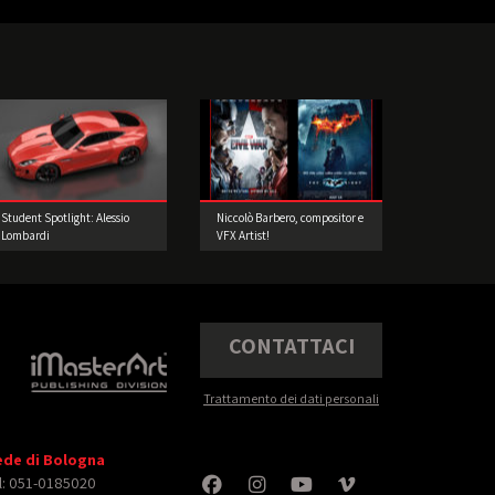
Student Spotlight: Alessio
Niccolò Barbero, compositor e
Lombardi
VFX Artist!
CONTATTACI
Trattamento dei dati personali
ede di Bologna
l: 051-0185020