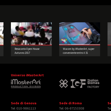
Resoconto Open House
Wacom by iMasterArt, super
Autunno 2017
conveniente entro il 31
Dicembre 2015!
Universo iMasterArt
Sede di Genova
Sede di Roma
S
Tel: 010-9861113
Tel: 06-87153308
Te