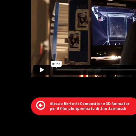
Alessio Bertotti Compositor e 3D Animator
per il film pluripremiato di Jim Jarmusch