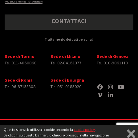
CONTATTACI
Trattamento dei dati personali
Sede di Torino
Sede di Milano
Sede di Genova
Tel: 011-4060860
Tel: 02-84161377
Tel: 010-9861113
Sede di Roma
Sede di Bologna
Tel: 06-87153308
Tel: 051-0185020
×
Copyright © 2026 iMasterArt S.r.l. ‐ All rights reserved. Tutti i diritti relativi ad
Questo sito web utilizza i cookie secondo la
cookie policy
.
immagini e video pubblicati sono dei rispettivi
aventi diritto
‐
Note legali
Se clicchi su questo banner, lo chiudi o prosegui nella navigazione