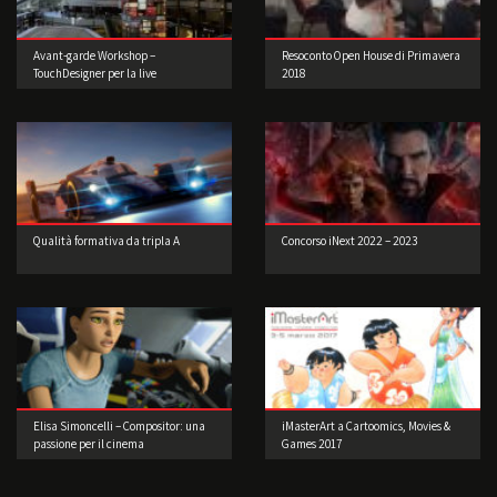
Avant-garde Workshop –
Resoconto Open House di Primavera
TouchDesigner per la live
2018
performance 2° edizione
Qualità formativa da tripla A
Concorso iNext 2022 – 2023
Elisa Simoncelli – Compositor: una
iMasterArt a Cartoomics, Movies &
passione per il cinema
Games 2017