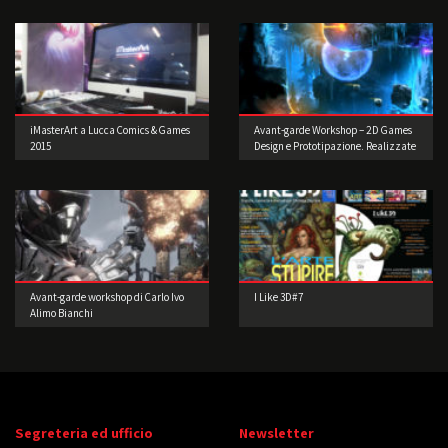
iMasterArt a Lucca Comics & Games
Avant-garde Workshop – 2D Games
2015
Design e Prototipazione. Realizzate
il vostro videogioco!
Avant-garde workshop di Carlo Ivo
I Like 3D#7
Alimo Bianchi
Segreteria ed ufficio
Newsletter