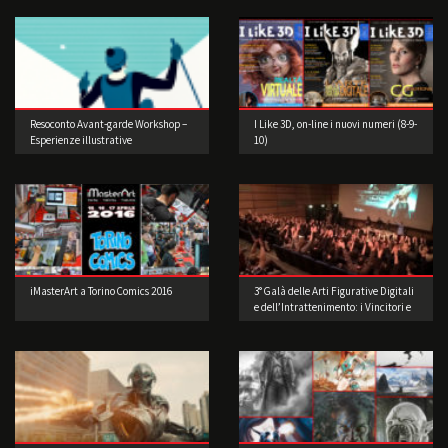
Resoconto Avant-garde Workshop –
I Like 3D, on-line i nuovi numeri (8-9-
Esperienze illustrative
10)
d’oltreoceano di Joey Guidone
iMasterArt a Torino Comics 2016
3° Galà delle Arti Figurative Digitali
e dell’Intrattenimento: i Vincitori e
le foto della festa