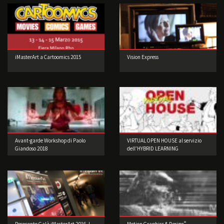
iMasterArt a Cartoomics 2015
Vision Express
Avant-garde Workshop di Paolo
VIRTUAL OPEN HOUSE al servizio
Giandoso 2018
dell’HYBRID LEARNING
®
Resoconto Galà iMasterArt 2016. I
Motion Graphics & Design