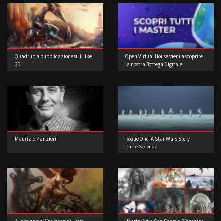
Quadrupla pubblicazione su I Like
Open Virtual House vieni a scoprire
3D
la nostra Bottega Digitale
Maurizio Manzieri
Rogue One: A Star Wars Story –
Parte Seconda
Avant-garde Workshop di Lucio
iMasterArt a San Servolo (Venezia)