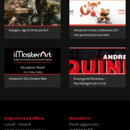
Avengers: Age of Ultron parte II
iMasterArt e View Conference 2017.
Una partership di successo!
iMasterArt 2015 Student Reel
Avant-garde Workshop –
TouchDesigner per la live
performance 3° edizione
Segreteria ed ufficio
Newsletter
Lunedì - Venerdì
Resta aggiornato!