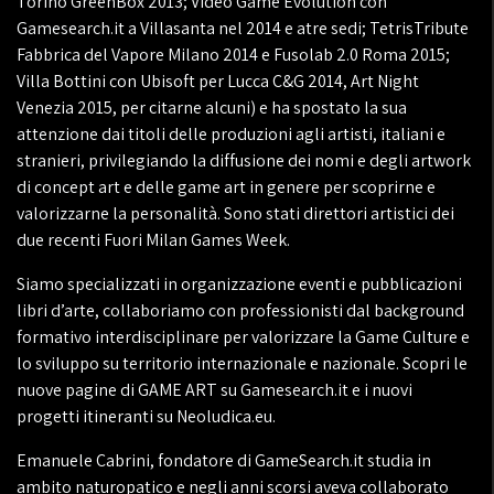
Torino GreenBox 2013; Video Game Evolution con
Gamesearch.it a Villasanta nel 2014 e atre sedi; TetrisTribute
Fabbrica del Vapore Milano 2014 e Fusolab 2.0 Roma 2015;
Villa Bottini con Ubisoft per Lucca C&G 2014, Art Night
Venezia 2015, per citarne alcuni) e ha spostato la sua
attenzione dai titoli delle produzioni agli artisti, italiani e
stranieri, privilegiando la diffusione dei nomi e degli artwork
di concept art e delle game art in genere per scoprirne e
valorizzarne la personalità. Sono stati direttori artistici dei
due recenti Fuori Milan Games Week.
Siamo specializzati in organizzazione eventi e pubblicazioni
libri d’arte, collaboriamo con professionisti dal background
formativo interdisciplinare per valorizzare la Game Culture e
lo sviluppo su territorio internazionale e nazionale. Scopri le
nuove pagine di GAME ART su Gamesearch.it e i nuovi
progetti itineranti su Neoludica.eu.
Emanuele Cabrini, fondatore di GameSearch.it studia in
ambito naturopatico e negli anni scorsi aveva collaborato