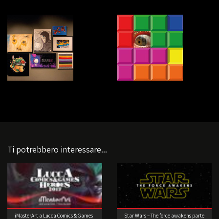
Ti potrebbero interessare...
iMasterArt a Lucca Comics & Games
Star Wars – The force awakens parte