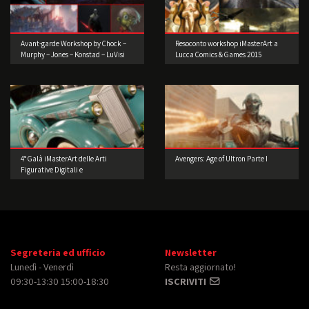
Avant-garde Workshop by Chock –
Resoconto workshop iMasterArt a
Murphy – Jones – Konstad – LuVisi
Lucca Comics & Games 2015
(Concept Artist)
4° Galà iMasterArt delle Arti
Avengers: Age of Ultron Parte I
Figurative Digitali e
dell’Intrattenimento: Accendiamo i
motori.
Segreteria ed ufficio
Newsletter
Lunedì - Venerdì
Resta aggiornato!
09:30-13:30 15:00-18:30
ISCRIVITI