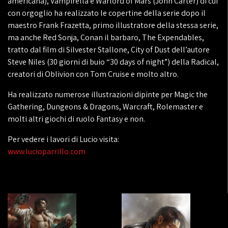
americana), Vampirella e Warlord of Mars (John Carter) di cui
con orgoglio ha realizzato le copertine della serie dopo il
maestro Frank Frazetta, primo illustratore della stessa serie,
ma anche Red Sonja, Conan il barbaro, The Expendables,
tratto dal film di Silvester Stallone, City of Dust dell’autore
Steve Niles (30 giorni di buio “30 days of night”) della Radical,
creatori di Oblivion con Tom Cruise e molto altro.
Ha realizzato numerose illustrazioni dipinte per Magic the
Gathering, Dungeons & Dragons, Warcraft, Rolemaster e
molti altri giochi di ruolo Fantasy e non.
Per vedere i lavori di Lucio visita:
www.lucioparrillo.com