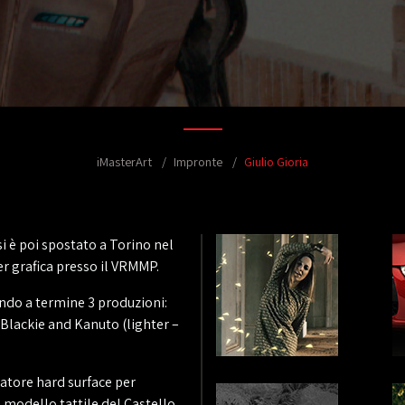
iMasterArt
Impronte
Giulio Gioria
si è poi spostato a Torino nel
r grafica presso il VRMMP.
ndo a termine 3 produzioni:
Blackie and Kanuto (lighter –
atore hard surface per
l modello tattile del Castello