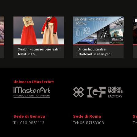
Qualoth – come rendere reali i
Unione Industriale e
tessuti in CG
iMasterArt: insieme per il
futuro dei nostri studenti.
Universo iMasterArt
Sede di Genova
Sede di Roma
S
Tel: 010-9861113
Tel: 06-87153308
Te