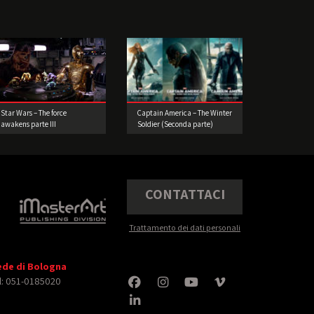
Star Wars – The force
Captain America – The Winter
awakens parte III
Soldier (Seconda parte)
CONTATTACI
Trattamento dei dati personali
ede di Bologna
l: 051-0185020