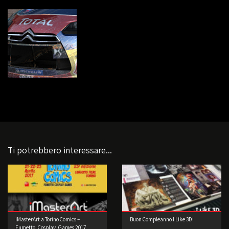
Ti potrebbero interessare...
iMasterArt a Torino Comics –
Buon Compleanno I Like 3D!
Fumetto, Cosplay, Games 2017