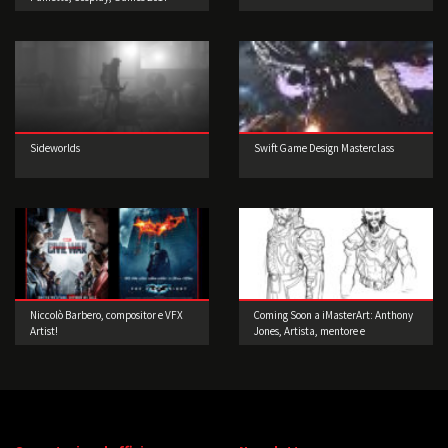
Sideworlds
Swift Game Design Masterclass
Niccolò Barbero, compositor e VFX
Coming Soon a iMasterArt: Anthony
Artist!
Jones, Artista, mentore e
imprenditore!