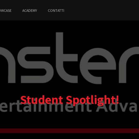
OWCASE
ACADEMY
CONTATTI
Student Spotlight!