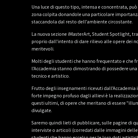
Una luce di questo tipo, intensa e concentrata, può
zona colpita donandole una particolare importanz
staccandola dal resto dell'ambiente circostante.
La nuova sezione iMasterArt, Student Spotlight, tr
proprio dall'intento di dare rilievo alle opere dei nos
meritevoli.
Molti degli studenti che hanno frequentato e che 
l'Accademia stanno dimostrando di possedere una 
tecnico e artistico.
Frutto degli insegnamenti ricevuti dall'Accademia 
forte impegno profuso dagli allievi è la realizzazion
questi ultimi, di opere che meritano di essere "illu
divulgate.
Saremo quindi lieti di pubblicare, sulle pagine di qu
interviste o articoli (corredati dalle immagini delle
studenti che hanno eccelso per le loro doti artisti