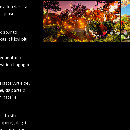
 evidenziare la
a quasi
ae spunto
tri allievi più
frequentano
valido bagaglio
iMasterArt e del
e, da parte di
minate" e
esto sito,
 opere), degli
che e impegno