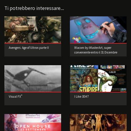
Ti potrebbero interessare...
Avengers: Age of Ultron parte II
Wacom by iMasterArt, super
conveniente entro il 31 Dicembre
2015!
®
Visual FX
I Like 3D#7