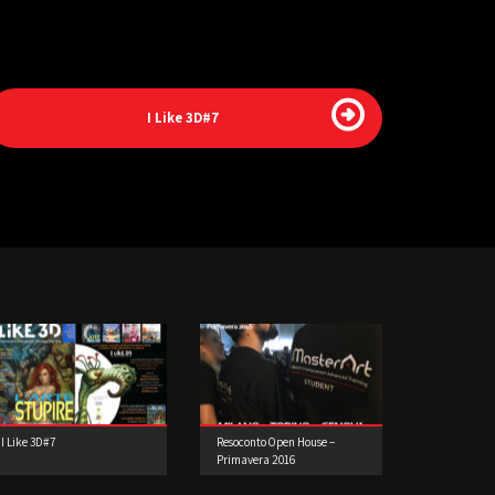
I Like 3D#7
I Like 3D#7
Resoconto Open House –
Primavera 2016