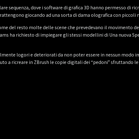
lare sequenza, dove i software di grafica 3D hanno permesso di ricr
rattengono giocando ad una sorta di dama olografica con piccoli m
ome del resto molte delle scene che prevedevano il movimento dei 
brams ha richiesto di impiegare gli stessi modellini di Una nuova S
almente logori e deteriorati da non poter essere in nessun modo i
o a ricreare in ZBrush le copie digitali dei “pedoni” sfruttando le 