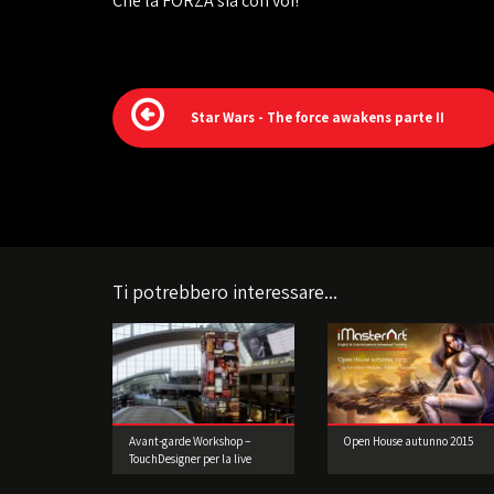
Che la FORZA sia con voi!
Star Wars - The force awakens parte II
Ti potrebbero interessare...
Avant-garde Workshop –
Open House autunno 2015
TouchDesigner per la live
performance 2° edizione