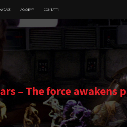
OWCASE
ACADEMY
CONTATTI
ars – The force awakens pa