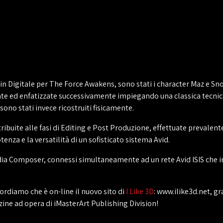
n Digitale per The Force Awakens, sono stati i character Maz e Sno
cate ed enfatizzate successivamente impiegando una classica tecnic
no stati invece ricostruiti fisicamente.
ttribuite alle fasi di Editing e Post Produzione, effettuate preval
enza e la versatilità di un sofisticato sistema Avid.
a Composer, connessi simultaneamente ad un rete Avid ISIS che in
ordiamo che è on-line il nuovo sito di
I Like 3D
: www.ilike3d.net, g
zine ad opera di iMasterArt Publishing Division!