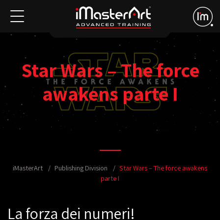
Star Wars – The force
awakens parte I
iMasterArt
Publishing Division
Star Wars – The force awakens
parte I
La forza dei numeri!