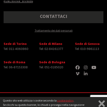
CONTATTACI
Trattamento dei dati personali
Sede di Torino
Sede di Milano
Sede di Genova
Tel: 011-4060860
Tel: 02-84161377
Tel: 010-9861113
Sede di Roma
Sede di Bologna
Tel: 06-87153308
Tel: 051-0185020
×
Copyright © 2026 iMasterArt S.r.l. ‐ All rights reserved. Tutti i diritti relativi ad
Questo sito web utilizza i cookie secondo la
cookie policy
.
immagini e video pubblicati sono dei rispettivi
aventi diritto
‐
Note legali
Se clicchi su questo banner, lo chiudi o prosegui nella navigazione