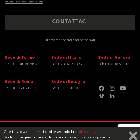
CONTATTACI
Trattamento dei dati personali
Sede di Torino
Sede di Milano
Sede di Genova
Tel: 011-4060860
Tel: 02-84161377
Tel: 010-9861113
Sede di Roma
Sede di Bologna
Tel: 06-87153308
Tel: 051-0185020
×
Copyright © 2026 iMasterArt S.r.l. ‐ All rights reserved. Tutti i diritti relativi ad
Questo sito web utilizza i cookie secondo la
cookie policy
.
immagini e video pubblicati sono dei rispettivi
aventi diritto
‐
Note legali
Se clicchi su questo banner, lo chiudi o prosegui nella navigazione